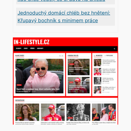
Jednoduchý domácí chléb bez hnětení:
Křupavý bochník s minimem práce