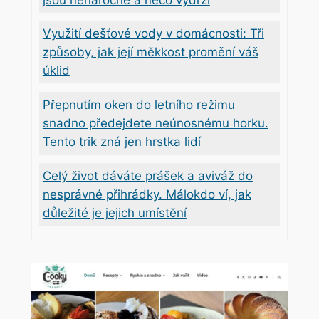
Využití dešťové vody v domácnosti: Tři
způsoby, jak její měkkost promění váš
úklid
Přepnutím oken do letního režimu
snadno předejdete neúnosnému horku.
Tento trik zná jen hrstka lidí
Celý život dáváte prášek a aviváž do
nesprávné přihrádky. Málokdo ví, jak
důležité je jejich umístění