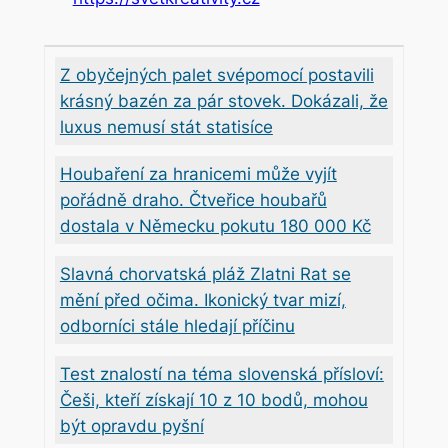
Z obyčejných palet svépomocí postavili
krásný bazén za pár stovek. Dokázali, že
luxus nemusí stát statisíce
Houbaření za hranicemi může vyjít
pořádně draho. Čtveřice houbařů
dostala v Německu pokutu 180 000 Kč
Slavná chorvatská pláž Zlatni Rat se
mění před očima. Ikonický tvar mizí,
odborníci stále hledají příčinu
Test znalostí na téma slovenská přísloví:
Češi, kteří získají 10 z 10 bodů, mohou
být opravdu pyšní