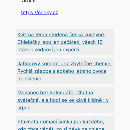
https://cooky.cz
Kvíz na téma studená česká kuchyně:
Chlebíčky jsou jen začátek, všech 10
otázek zodpoví jen experti
Jahodový kompot bez zbytečné chemie:
Rychlá zásoba sladkého letního ovoce
do sklenic
Mazanec bez kalendáře: Chutná
svátečně, ale hodí se ke kávě klidně i v
srpnu
Šťavnatá domácí šunka pro každého,
kdo chce vědět, co si dává na chleba