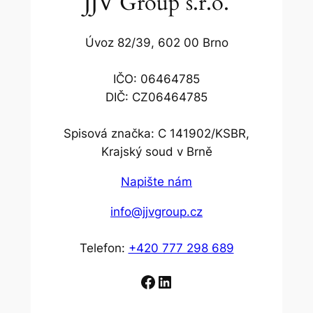
JJV Group s.r.o.
Úvoz 82/39, 602 00 Brno
IČO: 06464785
DIČ: CZ06464785
Spisová značka: C 141902/KSBR,
Krajský soud v Brně
Napište nám
info@jjvgroup.cz
Telefon:
+420 777 298 689
Facebook
LinkedIn