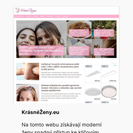
KrásnéŽeny.eu
Na tomto webu získávají moderní
ženy snadný přístup ke klíčovým