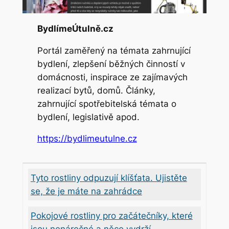
BydlímeÚtulně.cz
Portál zaměřený na témata zahrnující
bydlení, zlepšení běžných činností v
domácnosti, inspirace ze zajímavých
realizací bytů, domů. Články,
zahrnující spotřebitelská témata o
bydlení, legislativě apod.
https://bydlimeutulne.cz
Tyto rostliny odpuzují klíšťata. Ujistěte
se, že je máte na zahrádce
Pokojové rostliny pro začátečníky, které
jsou nenáročné a něco vydrží