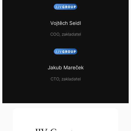
Vojtěch Seidl
COO, zakladatel
Jakub Mareček
CTO, zakladatel